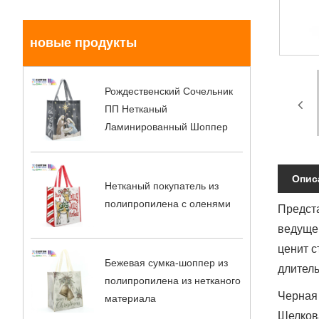
новые продукты
Рождественский Сочельник
ПП Нетканый
Ламинированный Шоппер
Опис
Нетканый покупатель из
полипропилена с оленями
Предста
ведущег
ценит с
Бежевая сумка-шоппер из
длитель
полипропилена из нетканого
Черная 
материала
Шелкова