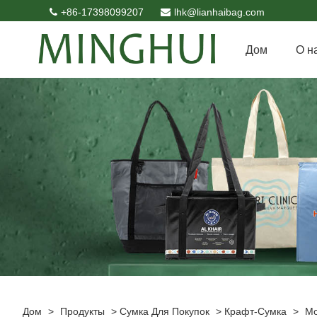
+86-17398099207
lhk@lianhaibag.com
Дом
О н
Дом
>
Продукты
>
Сумка Для Покупок
>
Крафт-Сумка
>
Мо