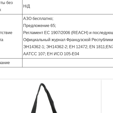
ты без
Н/Д
к
АЗО бесплатно;
Предложение 65;
тствие
Регламент ЕС 1907/2006 (REACH) и последующ
та
Официальный журнал Французской Республики.
ЭН14362-1; ЭН14362-2; ЕН 12472; EN 1811;EN
AATCC 107; ЕН ИСО 105-Е04
чание