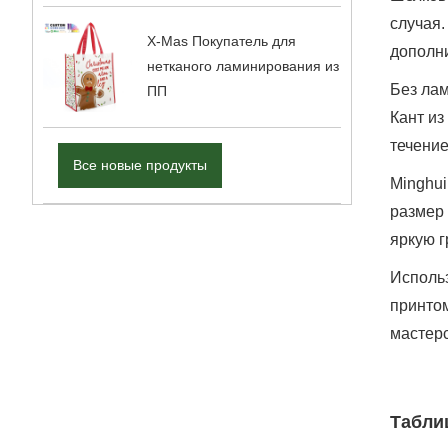
случая.
X-Mas Покупатель для
дополни
нетканого ламинирования из
Без лам
ПП
Кант из
течени
Все новые продукты
Minghui
размер 
яркую 
Использ
принтом
мастерс
Табли