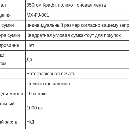
иал
350гсм Крафт, поликоттоновая лента
делия
МХ-FJ-001
 сумки
индивидуальный размер согласно вашему зап
ура сумки
Квадратная угловая сумка-тоут для покупок
ирование
Нет
ка
Да
ком
Ротогравюрная печать
Поликоттон паутина
одъемность
10 кг плюс
альный
1000 шт.
й заряд
Н/Д