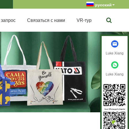
русский
 запрос
Связаться с нами
VR-тур
Luke Xiang
Luke Xiang