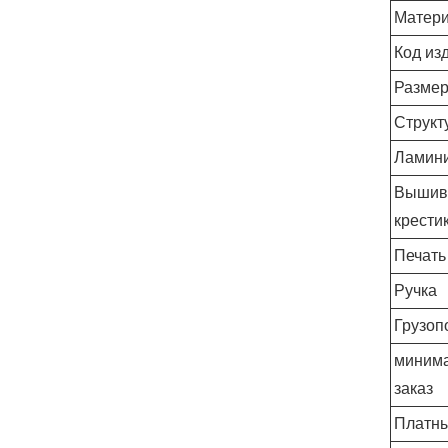
Матер
Код из
Размер
Структ
Ламин
Вышив
крести
Печать
Ручка
Грузоп
миним
заказ
Платны