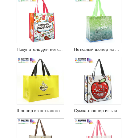
Покупатель для нетканого ламинирования Cook PP
Нетканый шопер из ламинированного полипропилена Aloha
Шоппер из нетканого полипропилена с широкой ластовицей
Сумка-шоппер из глянцевого ламинированного нетканого материала