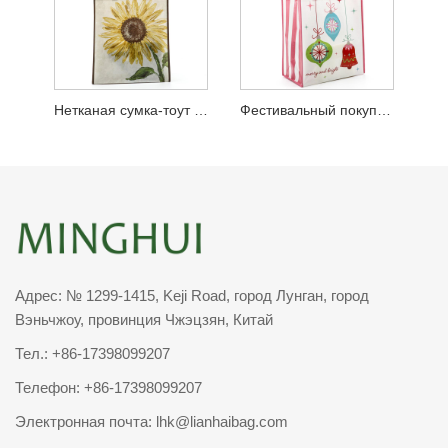
Нетканая сумка-тоут для покупок из полипропилена с подсолнечником
Фестивальный покупатель из нетканого материала из полипропилена
Адрес: № 1299-1415, Keji Road, город Лунган, город
Вэньчжоу, провинция Чжэцзян, Китай
Тел.:
+86-17398099207
Телефон:
+86-17398099207
Электронная почта:
lhk@lianhaibag.com