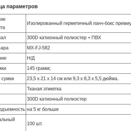
ца параметров
ние
Изолированный герметичный ланч-бокс преми
та
иал
300D катионный полиэстер + ПВХ
вара
МХ-FJ-582
ние
Н/Д
мки
145 грамм;
 сумки
23,5 x 21 x 14 см или 9,3 x 8,3 x 5,5 дюйма.
Тканая этикетка
300D катионный полиэстер
одъемность
на 5 кг больше
альный
100 шт.