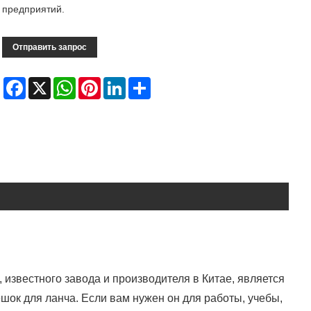
предприятий.
Отправить запрос
Facebook
X
WhatsApp
Pinterest
LinkedIn
Share
 известного завода и производителя в Китае, является
ок для ланча. Если вам нужен он для работы, учебы,