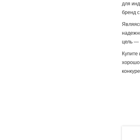
для инд
бренд 
Являясь
надежны
цель — 
Купите 
хорошо 
конкур