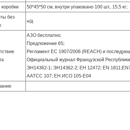
 коробки
50*45*50 см, внутри упаковано 100 шт., 15,5 кг;
ты без
н/д
к
АЗО бесплатно;
Предложение 65;
тствие
Регламент ЕС 1907/2006 (REACH) и последующ
та
Официальный журнал Французской Республики.
ЭН14362-1; ЭН14362-2; ЕН 12472; EN 1811;EN
AATCC 107; ЕН ИСО 105-Е04
чание