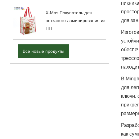
пикника
простор
X-Mas Покупатель для
для зан
нетканого ламинирования из
ПП
Изготов
устойчи
обеспе
Все новые продукты
трехсл
находит
В Mingh
для лег
ключи, 
прикреп
размеры
Разраб
как сум