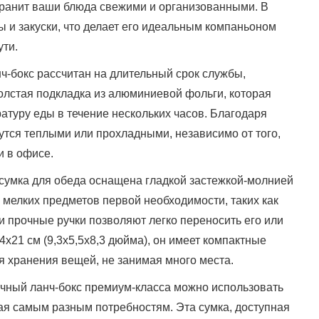
охранит ваши блюда свежими и организованными. В
ы и закуски, что делает его идеальным компаньоном
ути.
нч-бокс рассчитан на длительный срок службы,
олстая подкладка из алюминиевой фольги, которая
туру еды в течение нескольких часов. Благодаря
тся теплыми или прохладными, независимо от того,
и в офисе.
 сумка для обеда оснащена гладкой застежкой-молнией
 мелких предметов первой необходимости, таких как
 и прочные ручки позволяют легко переносить его или
x21 см (9,3x5,5x8,3 дюйма), он имеет компактные
я хранения вещей, не занимая много места.
ичный ланч-бокс премиум-класса можно использовать
ечая самым разным потребностям. Эта сумка, доступная