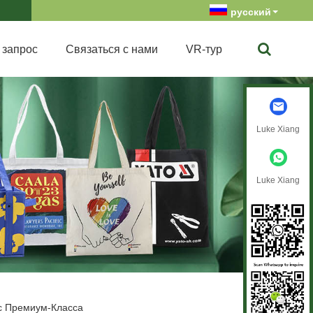
русский
 запрос
Связаться с нами
VR-тур
Luke Xiang
Luke Xiang
с Премиум-Класса