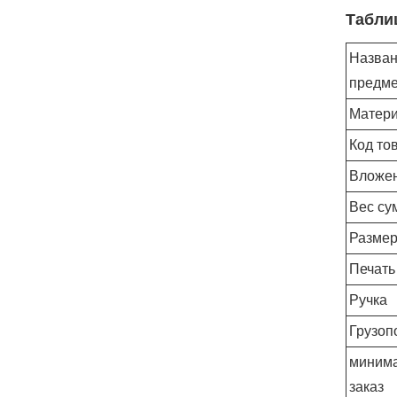
Табли
Назва
предме
Матер
Код то
Вложе
Вес су
Размер
Печать
Ручка
Грузоп
миним
заказ