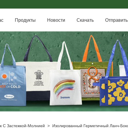
ас
Продукты
Новости
Скачать
Отправить
к С Застежкой-Молнией
>
Изолированный Герметичный Ланч-Бок