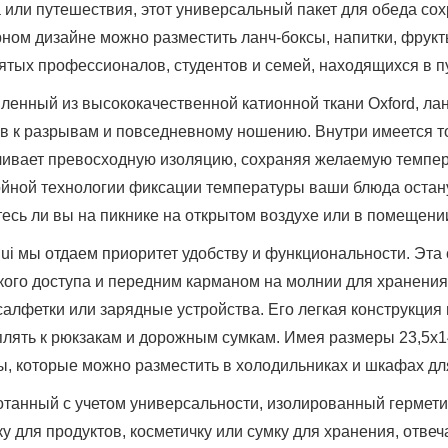
 или путешествия, этот универсальный пакет для обеда с
ном дизайне можно разместить ланч-боксы, напитки, фрукт
ятых профессионалов, студентов и семей, находящихся в п
ленный из высококачественной катионной ткани Oxford, ла
в к разрывам и повседневному ношению. Внутри имеется т
чивает превосходную изоляцию, сохраняя желаемую темпера
ойной технологии фиксации температуры ваши блюда остану
есь ли вы на пикнике на открытом воздухе или в помещени
ui мы отдаем приоритет удобству и функциональности. Эта
кого доступа и передним карманом на молнии для хранения
салфетки или зарядные устройства. Его легкая конструкция
лять к рюкзакам и дорожным сумкам. Имея размеры 23,5x14
, которые можно разместить в холодильниках и шкафах дл
отанный с учетом универсальности, изолированный гермет
ку для продуктов, косметичку или сумку для хранения, отв