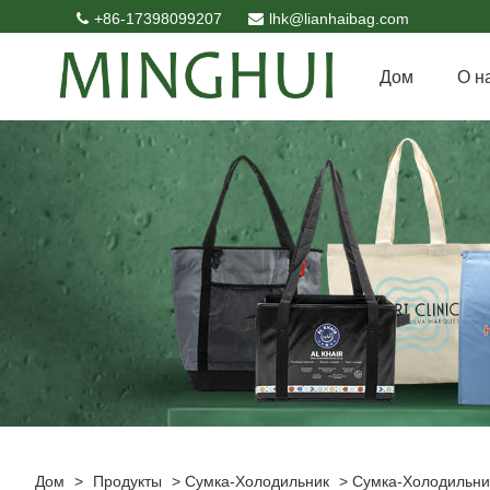
+86-17398099207
lhk@lianhaibag.com
Дом
О н
Дом
>
Продукты
>
Сумка-Холодильник
>
Сумка-Холодильни