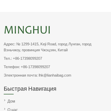
Адрес: № 1299-1415, Keji Road, город Лунган, город
Вэньчжоу, провинция Чжэцзян, Китай
Тел.:
+86-17398099207
Телефон:
+86-17398099207
Электронная почта:
lhk@lianhaibag.com
Быстрая Навигация
Дом
О нас